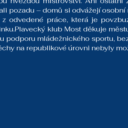
u hvězdou mistrovství. Ani ostatní z
ali pozadu – domů si odvážejí osobní r
 z odvedené práce, která je povzbu
ninku.Plavecký klub Most děkuje městu
 podporu mládežnického sportu, bez 
ěchy na republikové úrovni nebyly mo