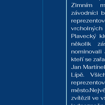
Zimním mis
závodníci b
reprezento
vrcholných
Plavecký k
několik zá
nominovali 
kteří se zař
Jan Martíne
Lípě. Vši
reprezento
město.Nejv
zvítězil ve 