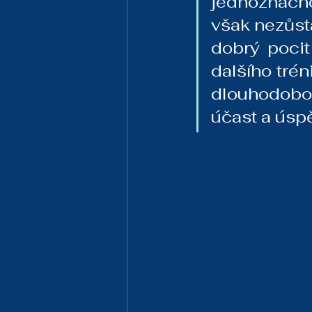
jednoznačno
však nezůst
dobrý pocit
dalšího tré
dlouhodobou
účast a úsp