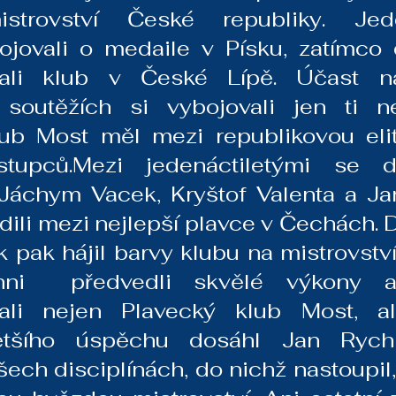
trovství České republiky. Jedená
ojovali o medaile v Písku, zatímco de
vali klub v České Lípě. Účast na
 soutěžích si vybojovali jen ti ne
lub Most měl mezi republikovou eli
stupců.Mezi jedenáctiletými se d
Jáchym Vacek, Kryštof Valenta a Jan
adili mezi nejlepší plavce v Čechách. D
k pak hájil barvy klubu na mistrovství
chni  předvedli skvělé výkony a
vali nejen Plavecký klub Most, al
ětšího úspěchu dosáhl Jan Rychlý
všech disciplínách, do nichž nastoupil, 