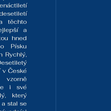
ctiletí 
setiletí 
 těchto 
jlepší a 
tou hned 
o Písku 
 Rychlý, 
esetiletý 
 v České 
 vzorně 
e i své 
, který 
a stal se 