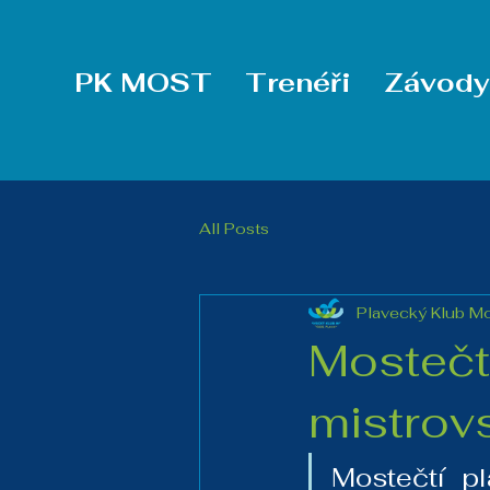
PK MOST
Trenéři
Závody
All Posts
Plavecký Klub Mos
Mostečtí
mistrov
Mostečtí p