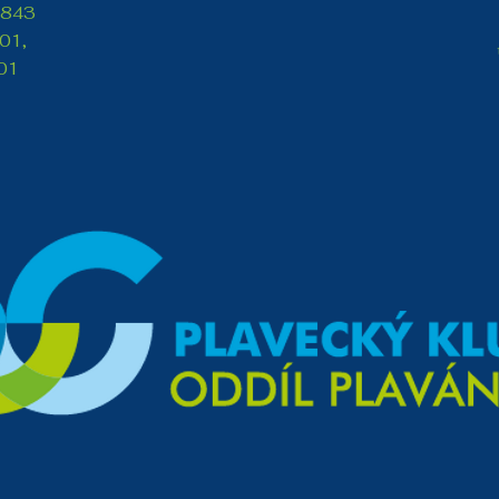
 843
01,
01