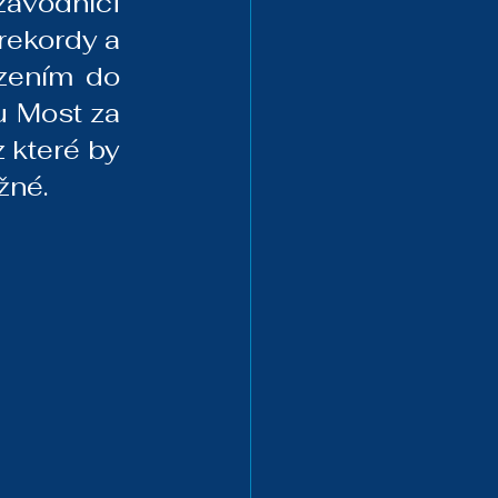
ávodníci 
ekordy a 
zením do 
 Most za 
které by 
žné.