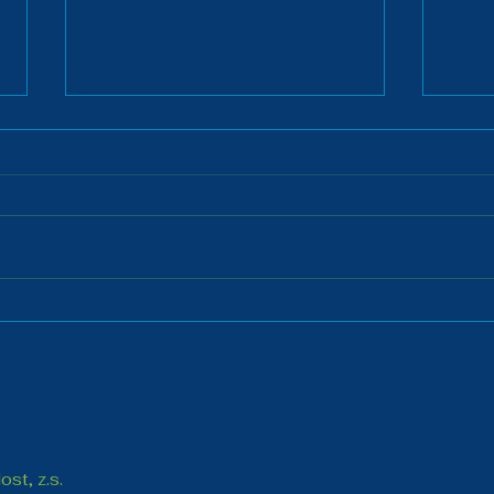
Tomáš Augustín uspěl i v
Most
ploutvovém plavání
Letn
Trut
repu
cenn
st, z.s.