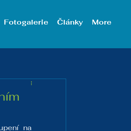
Fotogalerie
Články
More
mním
upení na 