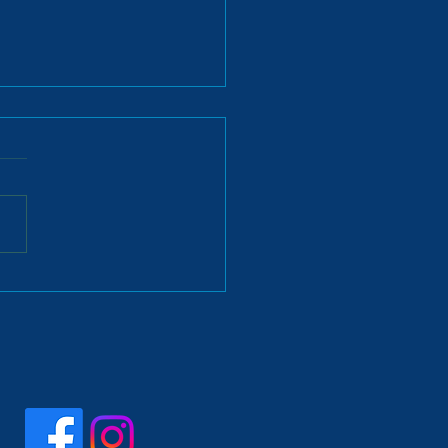
ečtí plavci zazářili na
ím mistrovství ČR. Z
nova přivezli
blikové tituly i další
á umístění