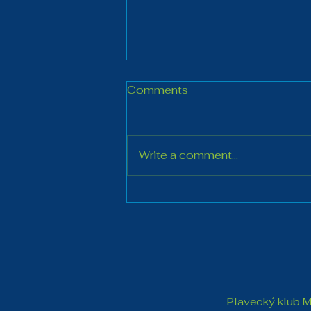
Comments
Write a comment...
PK Most zazářil na
HYDROMANU 2026
Plavecký klub Mo